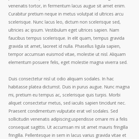
venenatis tortor, in fermentum lacus augue sit amet enim.
Curabitur pretium neque in metus volutpat id ultrices arcu
scelerisque. Nunc lacus leo, dictum non scelerisque sed,
ultricies ac ipsum. Vestibulum eget ultrices sapien. Nam
faucibus tempus scelerisque. In elit quam, tempus gravida
gravida sit amet, laoreet id nulla. Phasellus ligula sapien,
tempor accumsan euismod vitae, molestie ut nisl. Aliquam
elementum posuere felis, eget molestie magna viverra sed.
Duis consectetur nisl ut odio aliquam sodales. In hac
habitasse platea dictumst. Duis in purus augue. Nunc magna
mi, pretium eu tempus ac, scelerisque quis turpis. Morbi
aliquet consectetur metus, sed iaculis sapien tincidunt nec.
Praesent condimentum vulputate erat vel sodales. Sed
sollicitudin venenatis adipiscing.uspendisse ornare mi a felis
consequat sagittis. Ut accumsan mi sit amet mauris fringilla
fringilla. Pellentesque in sem in lacus varius gravida vitae et